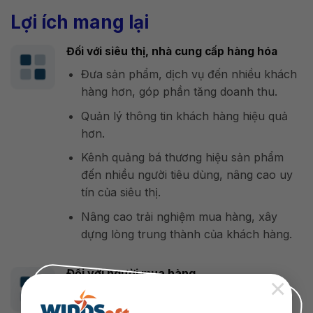
Lợi ích mang lại
Đối với siêu thị, nhà cung cấp hàng hóa
Đưa sản phẩm, dịch vụ đến nhiều khách
hàng hơn, góp phần tăng doanh thu.
Quản lý thông tin khách hàng hiệu quả
hơn.
Kênh quảng bá thương hiệu sản phẩm
đến nhiều người tiêu dùng, nâng cao uy
tín của siêu thị.
Nâng cao trải nghiệm mua hàng, xây
dựng lòng trung thành của khách hàng.
Đối với người mua hàng
×
Dễ dàng, thuận tiện mua sắm sản phẩm