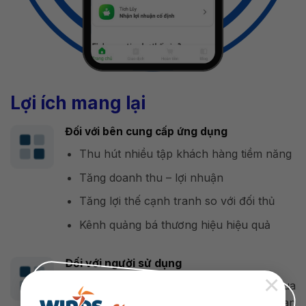
Lợi ích mang lại
Đối với bên cung cấp ứng dụng
Thu hút nhiều tập khách hàng tiềm năng
Tăng doanh thu – lợi nhuận
Tăng lợi thế cạnh tranh so với đối thủ
Kênh quảng bá thương hiệu hiệu quả
Đối với người sử dụng
×
Quản lý tài chính cá nhân thông qua
nhiều sản phẩm đầu tư và tích lũy an