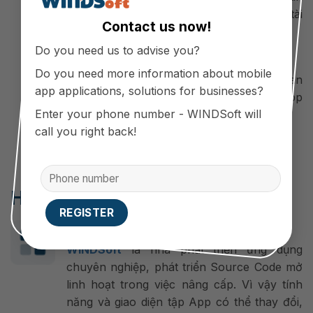
toàn với số vốn nhỏ và ít kiến thức về tài
Contact us now!
chính.
Do you need us to advise you?
Tận dụng tiền nhàn rỗi để sinh lời.
Do you need more information about mobile
Quản lý thu nhập cá nhân hiệu quả, an
app applications, solutions for businesses?
toàn nhờ các tính năng có sẵn của app
Enter your phone number - WINDSoft will
mà không cần mất quá nhiều công sức.
call you right back!
Hợp tác cùng WINDSoft
Tạo điểm khác biệt
WINDSoft
là nhà phát triển ứng dụng
chuyên nghiệp, phát triển Source Code mở
linh hoạt trong việc nâng cấp. Vì vậy tính
năng và giao diện tập App có thể thay đổi,