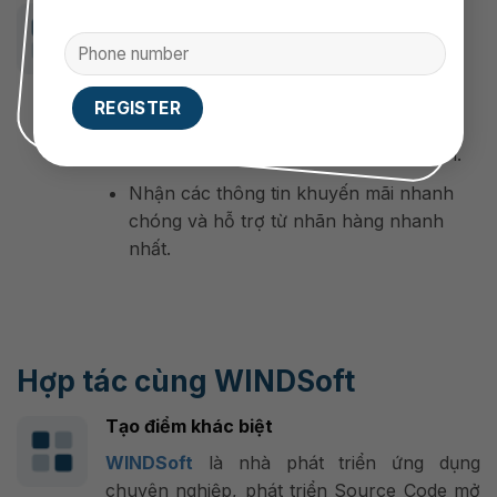
Đối với khách hàng
Dễ dàng thuận tiện lựa chọn mỹ phẩm
phù hợp.
Tiết kiệm thời gian và chi phí mua hàng.
Được hưởng các ưu đãi của thành viên.
Nhận các thông tin khuyến mãi nhanh
chóng và hỗ trợ từ nhãn hàng nhanh
nhất.
Hợp tác cùng WINDSoft
Tạo điểm khác biệt
WINDSoft
là nhà phát triển ứng dụng
chuyên nghiệp, phát triển Source Code mở