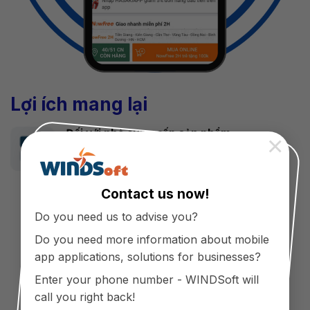
Lợi ích mang lại
Đối với nhà cung cấp sản phẩm
×
Đưa sản phẩm đến nhiều khách hàng
hơn, góp phần tăng doanh thu.
Contact us now!
Nâng cao trải nghiệm mua hàng, xây
dựng lòng trung thành nơi khách hàng.
Do you need us to advise you?
Quản lý thông tin khách hàng.
Do you need more information about mobile
app applications, solutions for businesses?
Kênh quảng bá thương hiệu mỹ phẩm
hiệu quả.
Enter your phone number - WINDSoft will
call you right back!