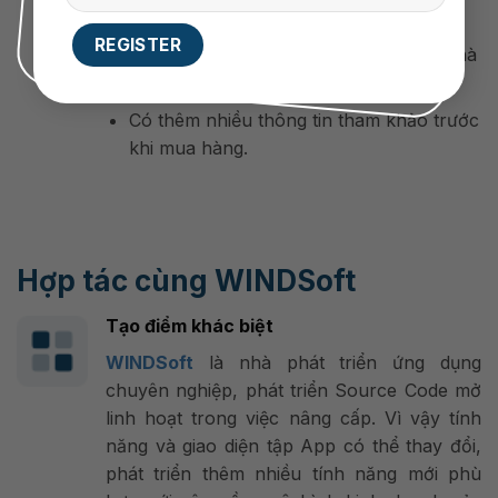
không cần mất quá nhiều công sức.
Được nhận nhiều ưu đãi và hỗ trợ từ nhà
cung cấp sản phẩm.
Có thêm nhiều thông tin tham khảo trước
khi mua hàng.
Hợp tác cùng WINDSoft
Tạo điểm khác biệt
WINDSoft
là nhà phát triển ứng dụng
chuyên nghiệp, phát triển Source Code mở
linh hoạt trong việc nâng cấp. Vì vậy tính
năng và giao diện tập App có thể thay đổi,
phát triển thêm nhiều tính năng mới phù