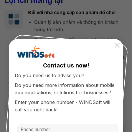
Lợi ích mang lại
Đối với nhà cung cấp sản phẩm đồ chơi
Quản lý sản phẩm và thông tin khách
hàng tốt hơn.
Đưa sản phẩm đến nhiều khách hàng
×
hơn.
Nâng cao trải nghiệm khách hàng nhờ sự
thuận tiện trong việc mua hàng.
Contact us now!
Nâng cao lòng trung thành khách hàng.
Do you need us to advise you?
Kênh quảng bá thương hiệu uy tín.
Do you need more information about mobile
app applications, solutions for businesses?
Đối với người mua hàng
Enter your phone number - WINDSoft will
call you right back!
Nhanh chóng, tiết kiệm thời gian và chi
phí trong việc mua hàng.
Dễ dàng chọn được sản phẩm ưng ý mà