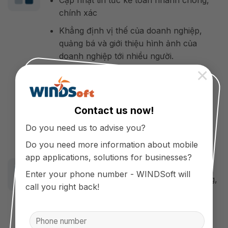
Cập nhật tin tức kế toán nhanh chóng,
chính xác
Khẳng định vị thế của doanh nghiệp,
quảng bá và giới thiệu hình ảnh của
doanh nghiệp tới nhiều người.
×
Truy xuất thông tin kế toán tức thời,
nhanh chóng, hiệu quả.
Tiết kiệm chi phí thuê nhân sự kế toán.
Contact us now!
Nâng cao uy tín doanh nghiệp và trải
Do you need us to advise you?
nghiệm khách hàng.
Do you need more information about mobile
app applications, solutions for businesses?
Đối với cá nhân sử dụng
Enter your phone number - WINDSoft will
Nắm bắt thông tin kế toán nhanh chóng,
call you right back!
chính xác trên thị trường.
Nâng cao hiệu suất làm việc, tiết kiệm
thời gian, công sức.