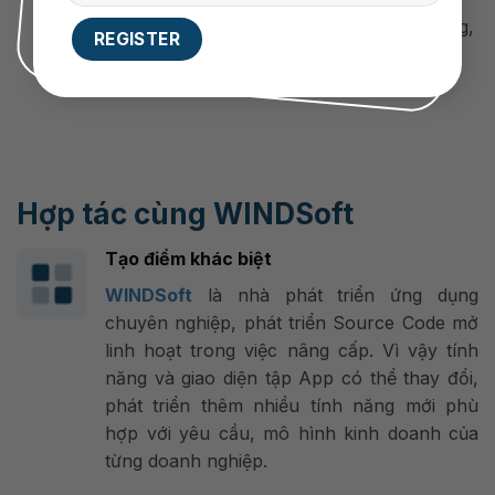
Tìm kiếm thông tin, dữ liệu nhanh chóng,
tức thời, ngay bất cứ nơi đâu mà không
giới hạn thời gian hay địa điểm.
Hợp tác cùng WINDSoft
Tạo điểm khác biệt
WINDSoft
là nhà phát triển ứng dụng
chuyên nghiệp, phát triển Source Code mở
linh hoạt trong việc nâng cấp. Vì vậy tính
năng và giao diện tập App có thể thay đổi,
phát triển thêm nhiều tính năng mới phù
hợp với yêu cầu, mô hình kinh doanh của
từng doanh nghiệp.