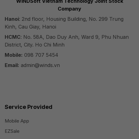
WINDSoft Vietnam Technology Joint Stock
Company
Hanoi
: 2nd floor, Housing Building, No. 299 Trung
Kinh, Cau Giay, Hanoi
HCMC
: No. 58A, Dao Duy Anh, Ward 9, Phu Nhuan
District, City. Ho Chi Minh
Mobile:
098 707 5454
Email:
admin@winds.vn
Service Provided
Mobile App
EZSale