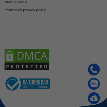
Privacy Policy
Information privacy policy