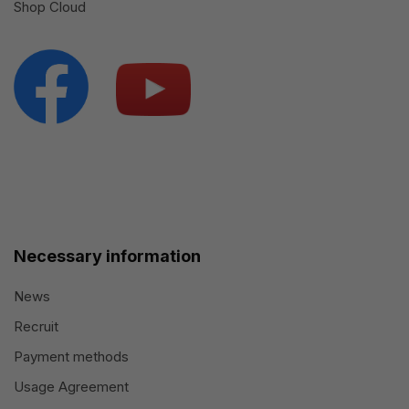
Shop Cloud
Necessary information
News
Recruit
Payment methods
Usage Agreement