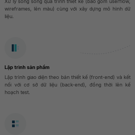
Xử lý song song quá trình thiết kế (bao gồm userflow,
wireframes, lên màu) cùng với xây dựng mô hình dữ
liệu.
Lập trình sản phẩm
Lập trình giao diện theo bản thiết kế (front-end) và kết
nối với cơ sở dữ liệu (back-end), đồng thời lên kế
hoạch test.