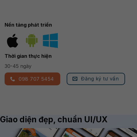
Nền tảng phát triển
Thời gian thực hiện
30-45 ngày
Đăng ký tư vấn
098 707 5454
Giao diện đẹp, chuẩn UI/UX