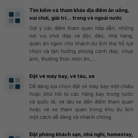
Tìm kiếm và tham khảo địa điểm ăn uống,
vui chơi, giải trí… trong và ngoài nước
Gợi ý các điểm tham quan hấp dẫn, những
nơi vui chơi đẹp và độc đáo, nhà hàng,
quán ăn ngon cho khách du lịch tha hồ lựa
chọn và tận hưởng phong cảnh đẹp, chụp
ảnh, thưởng thức món ăn,…
Đặt vé máy bay, vé tàu, xe
Dễ dàng lựa chọn đặt vé máy bay một chiều
hoặc khứ hồi từ các hãng bay trong nước
và quốc tế, vé tàu xe đến điểm tham quan
hoặc vé xe tham quan trong khu du lịch
một cách dễ dàng và nhanh chóng
Đặt phòng khách sạn, nhà nghỉ, homestay,