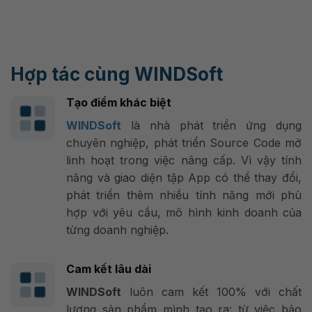
Hợp tác cùng WINDSoft
Tạo điểm khác biệt
WINDSoft
là nhà phát triển ứng dụng
chuyên nghiệp, phát triển Source Code mở
linh hoạt trong việc nâng cấp. Vì vậy tính
năng và giao diện tập App có thể thay đổi,
phát triển thêm nhiều tính năng mới phù
hợp với yêu cầu, mô hình kinh doanh của
từng doanh nghiệp.
Cam kết lâu dài
WINDSoft
luôn cam kết 100% với chất
lượng sản phẩm mình tạo ra: từ việc bảo