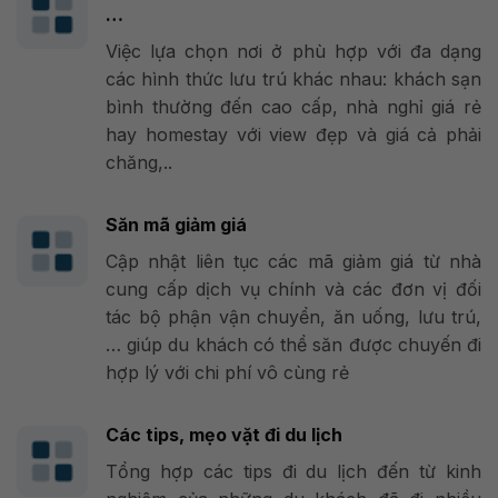
…
Việc lựa chọn nơi ở phù hợp với đa dạng
các hình thức lưu trú khác nhau: khách sạn
bình thường đến cao cấp, nhà nghỉ giá rẻ
hay homestay với view đẹp và giá cả phải
chăng,..
Săn mã giảm giá
Cập nhật liên tục các mã giảm giá từ nhà
cung cấp dịch vụ chính và các đơn vị đối
tác bộ phận vận chuyển, ăn uống, lưu trú,
… giúp du khách có thể săn được chuyến đi
hợp lý với chi phí vô cùng rẻ
Các tips, mẹo vặt đi du lịch
Tổng hợp các tips đi du lịch đến từ kinh