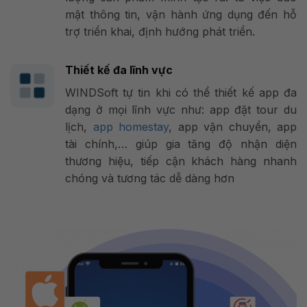
mật thông tin, vận hành ứng dụng đến hỗ
trợ triển khai, định hướng phát triển.
Thiết kế đa lĩnh vực
WINDSoft tự tin khi có thể thiết kế app đa
dạng ở mọi lĩnh vực như: a
pp đặt tour du
lịch
,
app homestay
,
app vận chuyển, app
tài chính,… giúp gia tăng độ nhận diện
thương hiệu, tiếp cận khách hàng nhanh
chóng và tương tác dễ dàng hơn